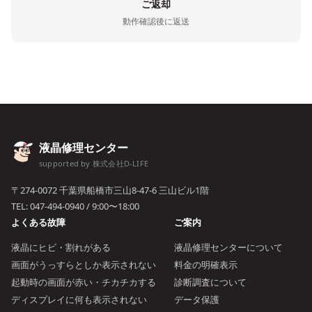
ご返却
動作確認後に返送
液晶修理センター
supported by 株式会社D-LIFE
〒274-0072 千葉県船橋市三山8-47-6 三山ビル1階
TEL:
047-494-0940
/ 9:00〜18:00
よくある故障
ご案内
液晶にヒビ・割れがある
液晶修理センターについて
画面がうっすらとしか表示されない
料金の明確表示
起動時の画面が赤い・チカチカする
診断調査について
ディスプレイに何も表示されない
データ保護