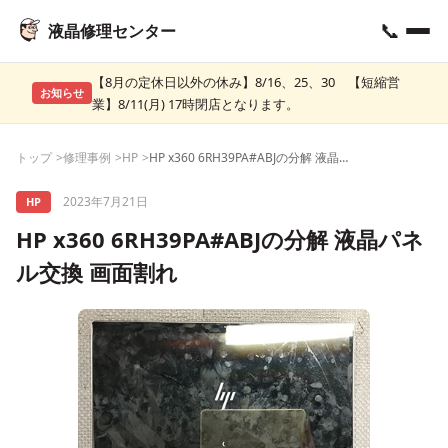
📞
液晶修理センター
【8月の定休日以外の休み】8/16、25、30 【短縮営
お知らせ
業】8/11(月) 17時閉店となります。
トップ
修理事例
HP
HP x360 6RH39PA#ABJの分解 液晶パネル交換 画面割れ
2023年7月21日
HP
HP x360 6RH39PA#ABJの分解 液晶パネ
ル交換 画面割れ