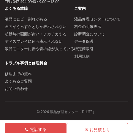
TEL:
047-494-0940
/ 9:00〜18:00
よくある故障
ご案内
液晶にヒビ・割れがある
液晶修理センターについて
画面がうっすらとしか表示されない
料金の明確表示
起動時の画面が赤い・チカチカする
診断調査について
ディスプレイに何も表示されない
データ保護
液晶モニターに赤や青の線が入っている
特定商取引
利用規約
トラブル事例と修理料金
修理までの流れ
よくあるご質問
お問い合わせ
© 2026 液晶修理センター（D-LIFE）
📞 電話する
✉ お見積もり