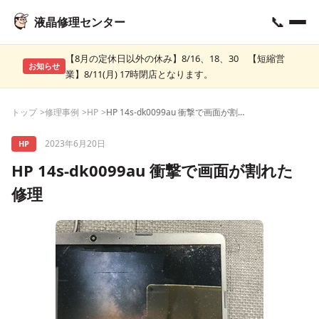
📞
液晶修理センター
【8月の定休日以外の休み】8/16、18、30 【短縮営
お知らせ
業】8/11(月) 17時閉店となります。
トップ
修理事例
HP
HP 14s-dk0099au 衝撃で画面が割れた修理
2023年6月20日
HP
HP 14s-dk0099au 衝撃で画面が割れた
修理