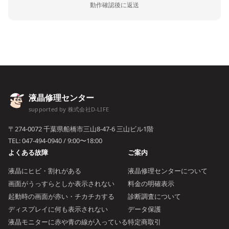
動作確認後に返送
液晶修理センター
supported by 株式会社D-LIFE
〒274-0072 千葉県船橋市三山8-47-6 三山ビル1階
TEL:
047-494-0940
/ 9:00〜18:00
よくある故障
ご案内
液晶にヒビ・割れがある
液晶修理センターについて
画面がうっすらとしか表示されない
料金の明確表示
起動時の画面が赤い・チカチカする
診断調査について
ディスプレイに何も表示されない
データ保護
液晶モニターに赤や青の線が入っている
特定商取引