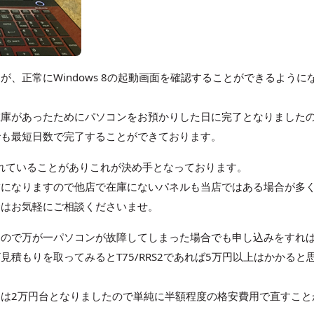
、正常にWindows 8の起動画面を確認することができるように
在庫があったためにパソコンをお預かりした日に完了となりました
でも最短日数で完了することができております。
使われていることがありこれが決め手となっております。
舗になりますので他店で在庫にないパネルも当店ではある場合が多
合はお気軽にご相談くださいませ。
すので万が一パソコンが故障してしまった場合でも申し込みをすれ
積もりを取ってみるとT75/RRS2であれば5万円以上はかかると
は2万円台となりましたので単純に半額程度の格安費用で直すこと