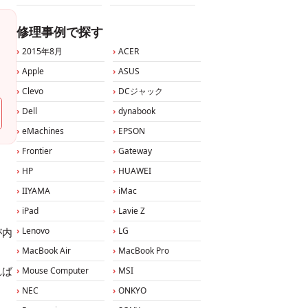
修理事例で探す
2015年8月
ACER
Apple
ASUS
Clevo
DCジャック
Dell
dynabook
eMachines
EPSON
Frontier
Gateway
HP
HUAWEI
IIYAMA
iMac
iPad
Lavie Z
Lenovo
LG
が内
MacBook Air
MacBook Pro
れば
Mouse Computer
MSI
NEC
ONKYO