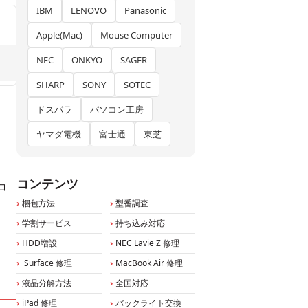
IBM
LENOVO
Panasonic
Apple(Mac)
Mouse Computer
NEC
ONKYO
SAGER
SHARP
SONY
SOTEC
ドスパラ
パソコン工房
ヤマダ電機
富士通
東芝
コンテンツ
コ
梱包方法
型番調査
学割サービス
持ち込み対応
HDD増設
NEC Lavie Z 修理
Surface 修理
MacBook Air 修理
液晶分解方法
全国対応
iPad 修理
バックライト交換