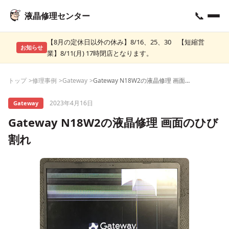
📞
液晶修理センター
【8月の定休日以外の休み】8/16、25、30 【短縮営
お知らせ
業】8/11(月) 17時閉店となります。
トップ
修理事例
Gateway
Gateway N18W2の液晶修理 画面のひび割れ
2023年4月16日
Gateway
Gateway N18W2の液晶修理 画面のひび
割れ