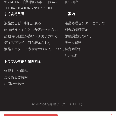
〒274-0072 千葉県船橋市三山8-47-6 三山ビル1階
TEL:
047-494-0940
/ 9:00〜18:00
よくある故障
ご案内
液晶にヒビ・割れがある
液晶修理センターについて
画面がうっすらとしか表示されない
料金の明確表示
起動時の画面が赤い・チカチカする
診断調査について
ディスプレイに何も表示されない
データ保護
液晶モニターに赤や青の線が入っている
特定商取引
利用規約
トラブル事例と修理料金
修理までの流れ
よくあるご質問
お問い合わせ
© 2026 液晶修理センター（D-LIFE）