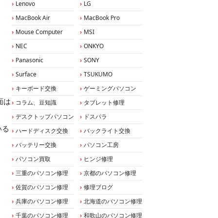
Lenovo
LG
MacBook Air
MacBook Pro
Mouse Computer
MSI
NEC
ONKYO
Panasonic
SONY
Surface
TSUKUMO
キーボード交換
ゲーミングパソコン
面は
コラム、豆知識
タブレット修理
デスクトップパソコン
ドスパラ
いる
ハードディスク交換
バックライト交換
バッテリー交換
パソコン工房
パソコン買取
ヒンジ修理
三重のパソコン修理
京都のパソコン修理
佐賀のパソコン修理
修理ブログ
兵庫のパソコン修理
北海道のパソコン修理
千葉のパソコン修理
和歌山のパソコン修理