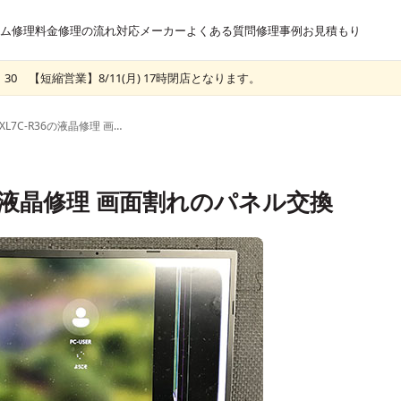
ム
修理料金
修理の流れ
対応メーカー
よくある質問
修理事例
お見積もり
30 【短縮営業】8/11(月) 17時閉店となります。
GALLERIA XL7C-R36の液晶修理 画面割れのパネル交換
R36の液晶修理 画面割れのパネル交換