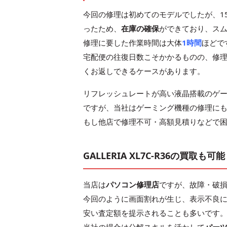
今回の修理は初めてのモデルでしたが、15
ったため、
在庫の確保
ができており、ス
修理に要した作業時間は大体
1時間
ほどで
宅配便の往復日数こそかかるものの、修
くお返しできるケースがあります。
リフレッシュレートが高い液晶搭載のゲー
ですが、当社はゲーミング機種の修理に
もし他店で修理不可・高額見積りなどで
GALLERIA XL7C-R36の買取も可能
当店は
パソコン修理店
ですが、故障・破
今回のように画面割れが生じ、表示不良
安い査定額を提示されることも多いです