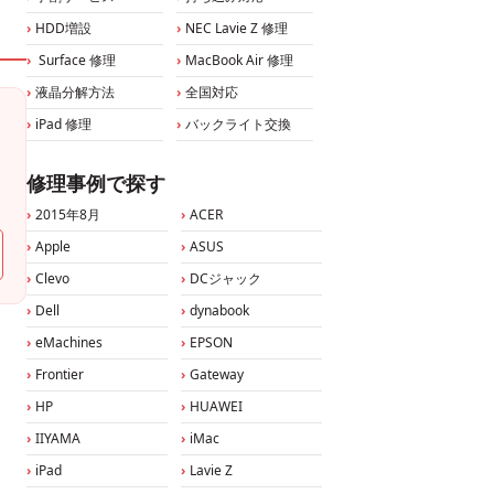
HDD増設
NEC Lavie Z 修理
Surface 修理
MacBook Air 修理
液晶分解方法
全国対応
iPad 修理
バックライト交換
修理事例で探す
2015年8月
ACER
Apple
ASUS
Clevo
DCジャック
Dell
dynabook
eMachines
EPSON
Frontier
Gateway
HP
HUAWEI
IIYAMA
iMac
iPad
Lavie Z