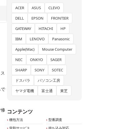
ACER
ASUS
CLEVO
DELL
EPSON
FRONTIER
GATEWAY
HITACHI
HP
IBM
LENOVO
Panasonic
Apple(Mac)
Mouse Computer
NEC
ONKYO
SAGER
SHARP
SONY
SOTEC
ィス
ドスパラ
パソコン工房
ちで
ヤマダ電機
富士通
東芝
で修
コンテンツ
梱包方法
型番調査
学割サービス
持ち込み対応