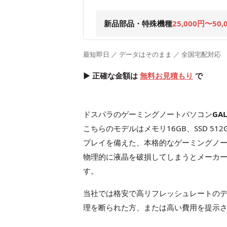
新品部品・特殊機種
25,000円〜50,
最短即日 ／ データはそのまま ／ 全国宅配対応
▶ 正確な金額は
無料お見積もり
で
ドスパラのゲーミングノートパソコン
GAL
こちらのモデルはメモリ16GB、SSD 51
プレイを備えた、本格的なゲーミングノー
物理的に液晶を破損してしまうとメーカ
す。
当社では格安で高リフレッシュレートの
理を断られた方、または高い費用を提示