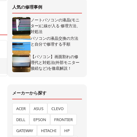
人気の修理事例
ノートパソコンの液晶(モニ
ター)に線が入る 修理方法、
対処法
パソコンの液晶交換の方法
と自分で修理する手順
【パソコン】画面割れの修
理代と対処法(外部モニター
接続など)を徹底解説！
メーカーから探す
ACER
ASUS
CLEVO
DELL
EPSON
FRONTIER
GATEWAY
HITACHI
HP