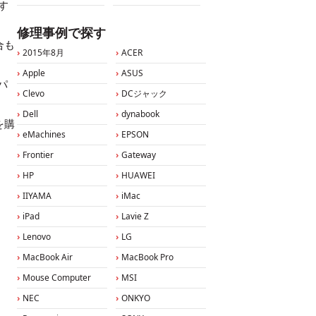
す
修理事例で探す
合も
2015年8月
ACER
Apple
ASUS
パ
Clevo
DCジャック
Dell
dynabook
を購
eMachines
EPSON
Frontier
Gateway
HP
HUAWEI
IIYAMA
iMac
iPad
Lavie Z
Lenovo
LG
MacBook Air
MacBook Pro
Mouse Computer
MSI
NEC
ONKYO