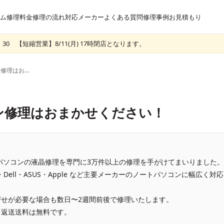
ム
修理料金
修理の流れ
対応メーカー
よくある質問
修理事例
お見積もり
30 【短縮営業】8/11(月) 17時閉店となります。
富士通のノートパソコン修理はおまかせください！
ン修理はおまかせください！
、パソコンの液晶修理を専門に3万件以上の修理を手がけてまいりました。
vo・Dell・ASUS・Apple など主要メーカーのノートパソコンに幅広く対応
せが必要な場合も数日〜2週間前後で修理いたします。
、返送送料は無料です。