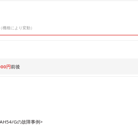
（機種により変動）
000円
前後
AH54/Gの故障事例>