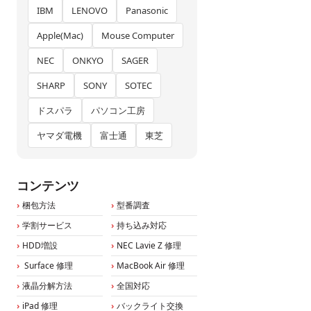
IBM
LENOVO
Panasonic
Apple(Mac)
Mouse Computer
NEC
ONKYO
SAGER
SHARP
SONY
SOTEC
ドスパラ
パソコン工房
ヤマダ電機
富士通
東芝
コンテンツ
梱包方法
型番調査
学割サービス
持ち込み対応
HDD増設
NEC Lavie Z 修理
Surface 修理
MacBook Air 修理
液晶分解方法
全国対応
iPad 修理
バックライト交換