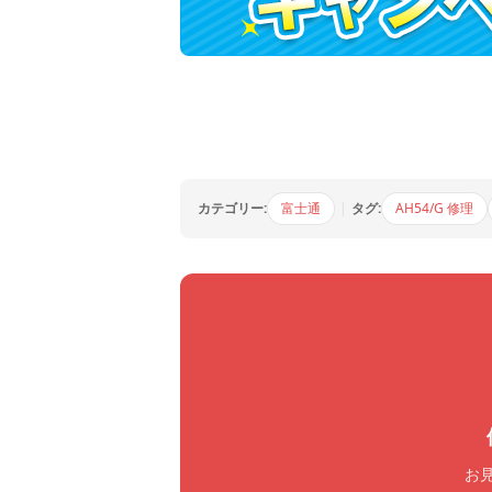
カテゴリー:
富士通
|
タグ:
AH54/G 修理
お