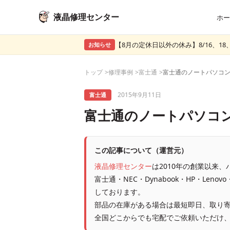
液晶修理センター
ホー
【8月の定休日以外の休み】8/16、18、
お知らせ
トップ
修理事例
富士通
2015年9月11日
富士通
富士通のノートパソコ
この記事について（運営元）
液晶修理センター
は2010年の創業以来
富士通・NEC・Dynabook・HP・Leno
しております。
部品の在庫がある場合は最短即日、取り寄
全国どこからでも宅配でご依頼いただけ