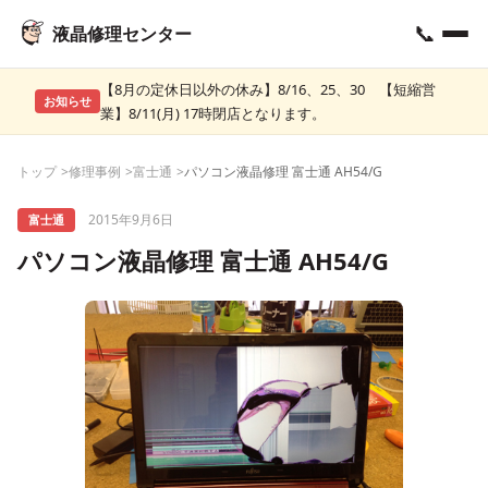
📞
液晶修理センター
【8月の定休日以外の休み】8/16、25、30 【短縮営
お知らせ
業】8/11(月) 17時閉店となります。
トップ
修理事例
富士通
パソコン液晶修理 富士通 AH54/G
2015年9月6日
富士通
パソコン液晶修理 富士通 AH54/G