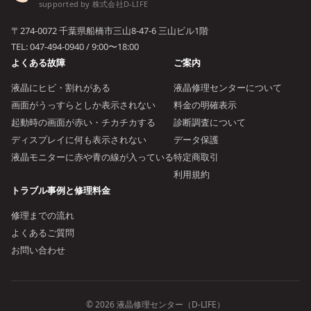
supported by 株式会社D-LIFE
〒274-0072 千葉県船橋市三山8-47-6 三山ビル1階
TEL:
047-494-0940
/ 9:00〜18:00
よくある故障
ご案内
液晶にヒビ・割れがある
液晶修理センターについて
画面がうっすらとしか表示されない
料金の明確表示
起動時の画面が赤い・チカチカする
診断調査について
ディスプレイに何も表示されない
データ保護
液晶モニターに赤や青の線が入っている
特定商取引
利用規約
トラブル事例と修理料金
修理までの流れ
よくあるご質問
お問い合わせ
© 2026 液晶修理センター（D-LIFE）