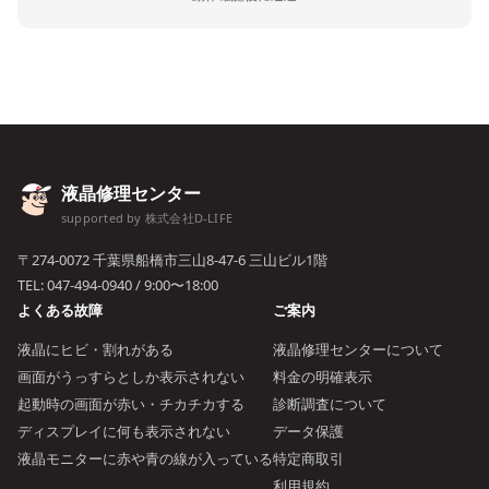
液晶修理センター
supported by 株式会社D-LIFE
〒274-0072 千葉県船橋市三山8-47-6 三山ビル1階
TEL:
047-494-0940
/ 9:00〜18:00
よくある故障
ご案内
液晶にヒビ・割れがある
液晶修理センターについて
画面がうっすらとしか表示されない
料金の明確表示
起動時の画面が赤い・チカチカする
診断調査について
ディスプレイに何も表示されない
データ保護
液晶モニターに赤や青の線が入っている
特定商取引
利用規約