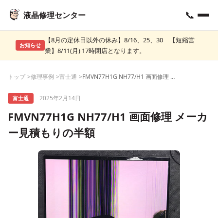
📞
液晶修理センター
【8月の定休日以外の休み】8/16、25、30 【短縮営
お知らせ
業】8/11(月) 17時閉店となります。
トップ
修理事例
富士通
FMVN77H1G NH77/H1 画面修理 メーカー見積もりの半額
2025年2月14日
富士通
FMVN77H1G NH77/H1 画面修理 メーカ
ー見積もりの半額