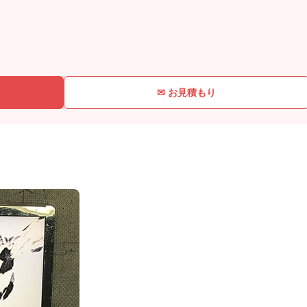
✉ お見積もり
。