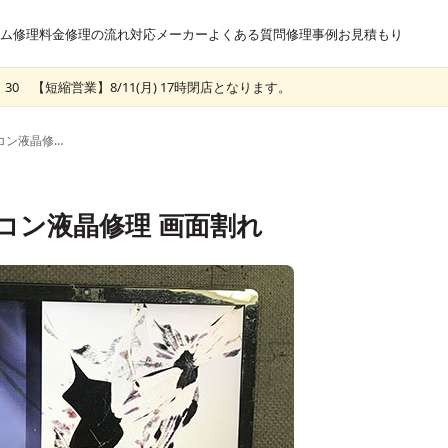
ム
修理料金
修理の流れ
対応メーカー
よくある質問
修理事例
お見積もり
30 【短縮営業】8/11(月) 17時閉店となります。
富士通 AH41/C3のパソコン液晶修理 画面割れ
パソコン液晶修理 画面割れ