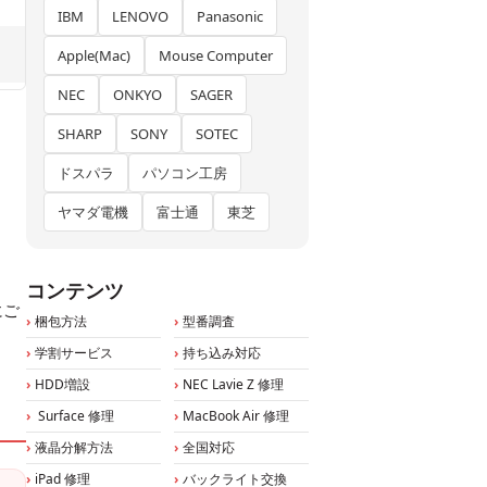
IBM
LENOVO
Panasonic
Apple(Mac)
Mouse Computer
NEC
ONKYO
SAGER
SHARP
SONY
SOTEC
ドスパラ
パソコン工房
ヤマダ電機
富士通
東芝
コンテンツ
にご
梱包方法
型番調査
学割サービス
持ち込み対応
HDD増設
NEC Lavie Z 修理
Surface 修理
MacBook Air 修理
液晶分解方法
全国対応
iPad 修理
バックライト交換