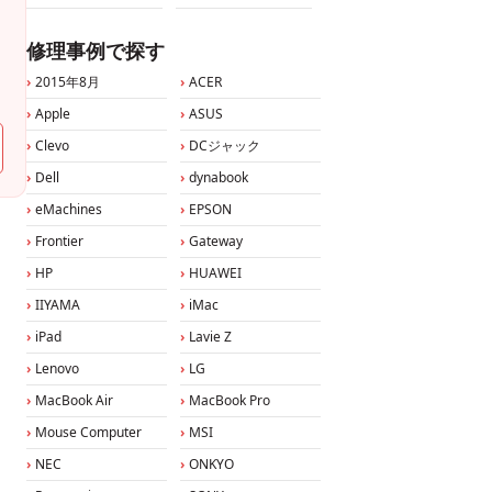
修理事例で探す
2015年8月
ACER
Apple
ASUS
Clevo
DCジャック
Dell
dynabook
eMachines
EPSON
Frontier
Gateway
HP
HUAWEI
IIYAMA
iMac
iPad
Lavie Z
Lenovo
LG
MacBook Air
MacBook Pro
Mouse Computer
MSI
NEC
ONKYO