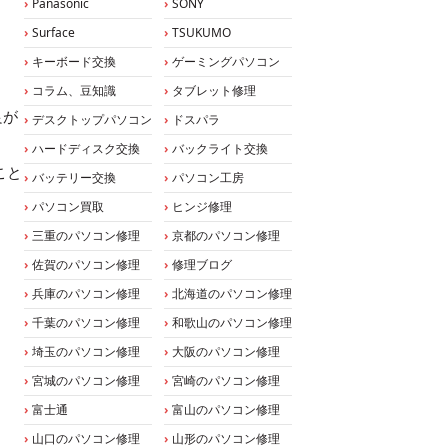
Panasonic
SONY
Surface
TSUKUMO
キーボード交換
ゲーミングパソコン
コラム、豆知識
タブレット修理
良が
デスクトップパソコン
ドスパラ
ハードディスク交換
バックライト交換
こと
バッテリー交換
パソコン工房
パソコン買取
ヒンジ修理
三重のパソコン修理
京都のパソコン修理
佐賀のパソコン修理
修理ブログ
兵庫のパソコン修理
北海道のパソコン修理
千葉のパソコン修理
和歌山のパソコン修理
埼玉のパソコン修理
大阪のパソコン修理
宮城のパソコン修理
宮崎のパソコン修理
富士通
富山のパソコン修理
山口のパソコン修理
山形のパソコン修理