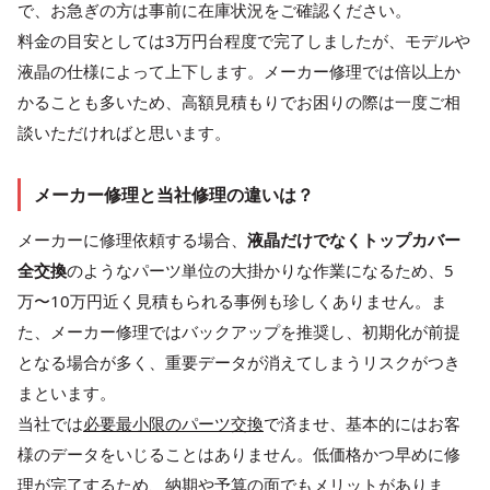
で、お急ぎの方は事前に在庫状況をご確認ください。
料金の目安としては3万円台程度で完了しましたが、モデルや
液晶の仕様によって上下します。メーカー修理では倍以上か
かることも多いため、高額見積もりでお困りの際は一度ご相
談いただければと思います。
メーカー修理と当社修理の違いは？
メーカーに修理依頼する場合、
液晶だけでなくトップカバー
全交換
のようなパーツ単位の大掛かりな作業になるため、5
万〜10万円近く見積もられる事例も珍しくありません。ま
た、メーカー修理ではバックアップを推奨し、初期化が前提
となる場合が多く、重要データが消えてしまうリスクがつき
まといます。
当社では
必要最小限のパーツ交換
で済ませ、基本的にはお客
様のデータをいじることはありません。低価格かつ早めに修
理が完了するため、納期や予算の面でもメリットがありま