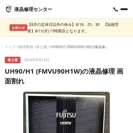
📞
液晶修理センター
【8月の定休日以外の休み】8/16、25、30 【短縮営
お知らせ
業】8/11(月) 17時閉店となります。
トップ
修理事例
富士通
UH90/H1 (FMVU90H1W)の液晶修理 画面割れ
2024年8月15日
富士通
UH90/H1 (FMVU90H1W)の液晶修理 画
面割れ