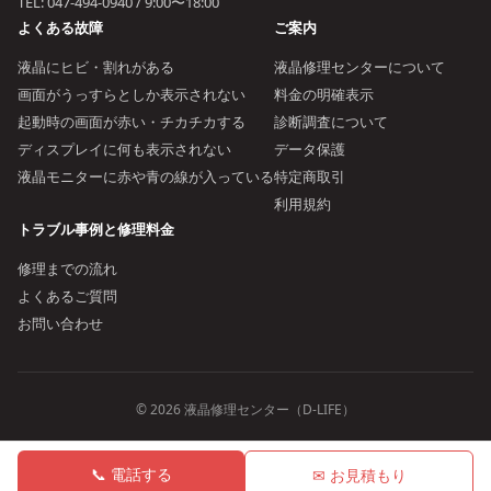
TEL:
047-494-0940
/ 9:00〜18:00
よくある故障
ご案内
液晶にヒビ・割れがある
液晶修理センターについて
画面がうっすらとしか表示されない
料金の明確表示
起動時の画面が赤い・チカチカする
診断調査について
ディスプレイに何も表示されない
データ保護
液晶モニターに赤や青の線が入っている
特定商取引
利用規約
トラブル事例と修理料金
修理までの流れ
よくあるご質問
お問い合わせ
© 2026 液晶修理センター（D-LIFE）
📞 電話する
✉ お見積もり