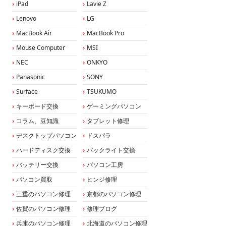
iPad
Lavie Z
Lenovo
LG
MacBook Air
MacBook Pro
Mouse Computer
MSI
NEC
ONKYO
Panasonic
SONY
Surface
TSUKUMO
キーボード交換
ゲーミングパソコン
コラム、豆知識
タブレット修理
デスクトップパソコン
ドスパラ
ハードディスク交換
バックライト交換
バッテリー交換
パソコン工房
パソコン買取
ヒンジ修理
三重のパソコン修理
京都のパソコン修理
佐賀のパソコン修理
修理ブログ
兵庫のパソコン修理
北海道のパソコン修理