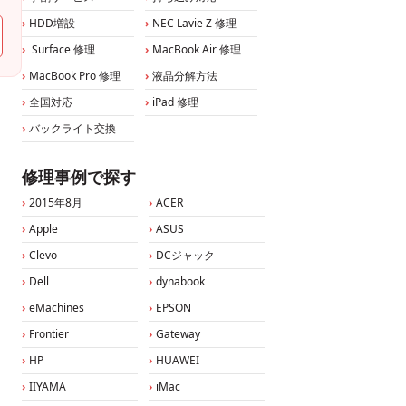
HDD増設
NEC Lavie Z 修理
Surface 修理
MacBook Air 修理
MacBook Pro 修理
液晶分解方法
全国対応
iPad 修理
バックライト交換
修理事例で探す
2015年8月
ACER
Apple
ASUS
Clevo
DCジャック
Dell
dynabook
eMachines
EPSON
Frontier
Gateway
HP
HUAWEI
IIYAMA
iMac