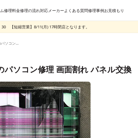
ム
修理料金
修理の流れ
対応メーカー
よくある質問
修理事例
お見積もり
30 【短縮営業】8/11(月) 17時閉店となります。
AH45/D FMVA45DWHのパソコン修理 画面割れ パネル交換
DWHのパソコン修理 画面割れ パネル交換