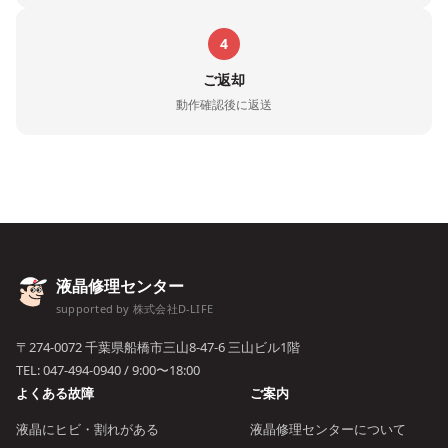
4
ご返却
動作確認後に返送
液晶修理センター
supported by 株式会社D-LIFE
〒274-0072 千葉県船橋市三山8-47-6 三山ビル1階
TEL:
047-494-0940
/ 9:00〜18:00
よくある故障
ご案内
液晶にヒビ・割れがある
液晶修理センターについて