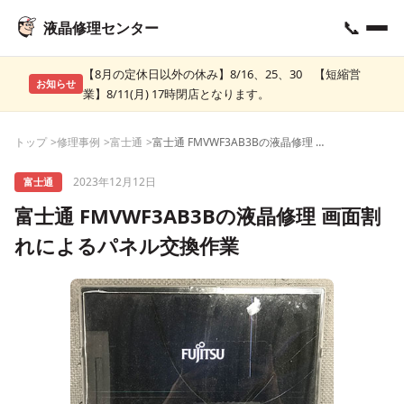
📞
液晶修理センター
【8月の定休日以外の休み】8/16、25、30 【短縮営
お知らせ
業】8/11(月) 17時閉店となります。
トップ
修理事例
富士通
富士通 FMVWF3AB3Bの液晶修理 画面割れによるパネル交換作業
2023年12月12日
富士通
富士通 FMVWF3AB3Bの液晶修理 画面割
れによるパネル交換作業