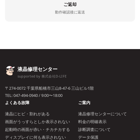
ご返却
動作確認後に返送
液晶修理センター
supported by 株式会社D-LIFE
〒274-0072 千葉県船橋市三山8-47-6 三山ビル1階
TEL:
047-494-0940
/ 9:00〜18:00
よくある故障
ご案内
液晶にヒビ・割れがある
液晶修理センターについて
画面がうっすらとしか表示されない
料金の明確表示
起動時の画面が赤い・チカチカする
診断調査について
ディスプレイに何も表示されない
データ保護