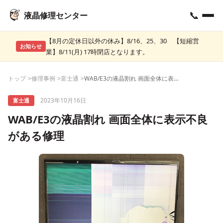
📞
液晶修理センター
【8月の定休日以外の休み】8/16、25、30 【短縮営
お知らせ
業】8/11(月) 17時閉店となります。
トップ
修理事例
富士通
WAB/E3の液晶割れ 画面全体に表示不良がある修理
2023年10月16日
富士通
WAB/E3の液晶割れ 画面全体に表示不良
がある修理