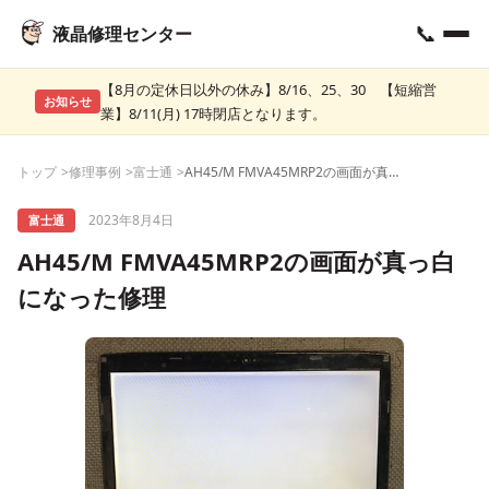
📞
液晶修理センター
【8月の定休日以外の休み】8/16、25、30 【短縮営
お知らせ
業】8/11(月) 17時閉店となります。
トップ
修理事例
富士通
AH45/M FMVA45MRP2の画面が真っ白になった修理
2023年8月4日
富士通
AH45/M FMVA45MRP2の画面が真っ白
になった修理