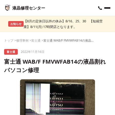
📞
液晶修理センター
【8月の定休日以外の休み】8/16、25、30 【短縮営
お知らせ
業】8/11(月) 17時閉店となります。
トップ
修理事例
富士通
富士通 WAB/F FMVWFAB14の液晶割れ パソコン修理
2022年11月16日
富士通
富士通 WAB/F FMVWFAB14の液晶割れ
パソコン修理