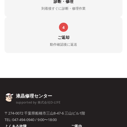
診断・修理
到着後すぐに診断・修理作業
4
ご返却
動作確認後に返送
液晶修理センター
supported by 株式会社D-LIFE
〒274-0072 千葉県船橋市三山8-47-6 三山ビル1階
TEL:
047-494-0940
/ 9:00〜18:00
よくある故障
ご案内