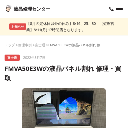
📞
液晶修理センター
【8月の定休日以外の休み】8/16、25、30 【短縮営
お知らせ
業】8/11(月) 17時閉店となります。
トップ
修理事例
富士通
FMVA50E3Wの液晶パネル割れ 修理・買取
2022年8月7日
富士通
FMVA50E3Wの液晶パネル割れ 修理・買
取