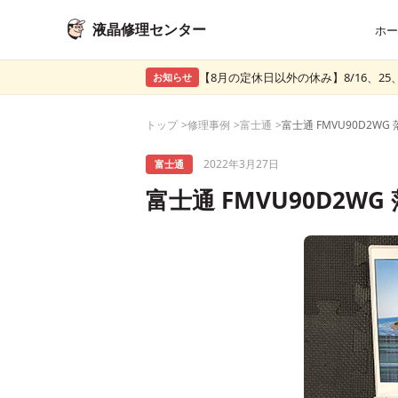
液晶修理センター
ホー
【8月の定休日以外の休み】8/16、25、
お知らせ
トップ
修理事例
富士通
2022年3月27日
富士通
富士通 FMVU90D2