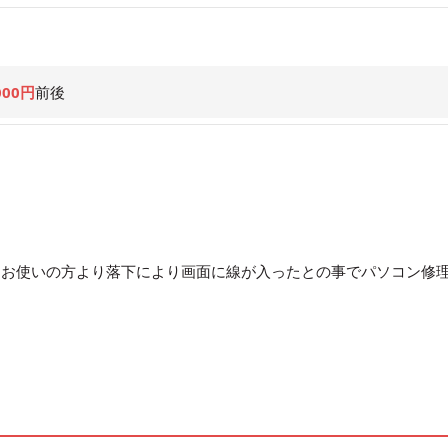
000円
前後
Gをお使いの方より落下により画面に線が入ったとの事でパソコン修