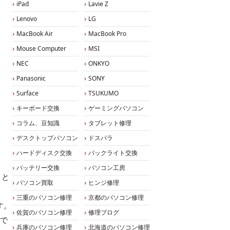
iPad
Lavie Z
Lenovo
LG
MacBook Air
MacBook Pro
Mouse Computer
MSI
NEC
ONKYO
Panasonic
SONY
Surface
TSUKUMO
キーボード交換
ゲーミングパソコン
コラム、豆知識
タブレット修理
デスクトップパソコン
ドスパラ
ハードディスク交換
バックライト交換
バッテリー交換
パソコン工房
こと
パソコン買取
ヒンジ修理
三重のパソコン修理
京都のパソコン修理
す。
佐賀のパソコン修理
修理ブログ
応で
兵庫のパソコン修理
北海道のパソコン修理