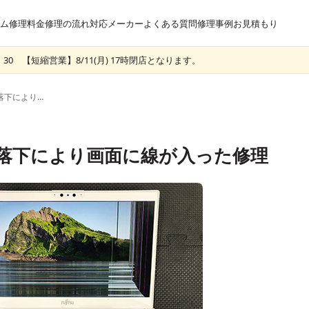
ム
修理料金
修理の流れ
対応メーカー
よくある質問
修理事例
お見積もり
30 【短縮営業】8/11(月) 17時閉店となります。
富士通 FMVU90D2WG 落下により画面に線が入った修理
WG 落下により画面に線が入った修理