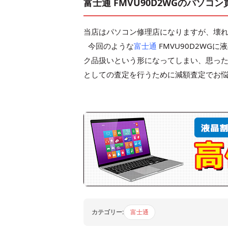
富士通 FMVU90D2WGのパソコ
当店はパソコン修理店になりますが、壊
今回のような
富士通
FMVU90D2W
ク品扱いという形になってしまい、思っ
としての査定を行うために減額査定でお
カテゴリー:
富士通