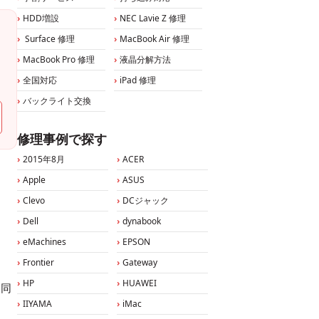
HDD増設
NEC Lavie Z 修理
Surface 修理
MacBook Air 修理
MacBook Pro 修理
液晶分解方法
全国対応
iPad 修理
バックライト交換
修理事例で探す
2015年8月
ACER
Apple
ASUS
Clevo
DCジャック
Dell
dynabook
eMachines
EPSON
Frontier
Gateway
HP
HUAWEI
も同
IIYAMA
iMac