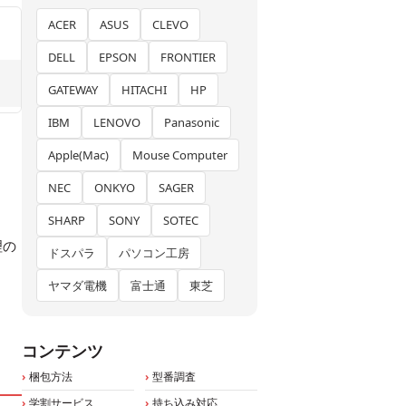
ACER
ASUS
CLEVO
DELL
EPSON
FRONTIER
GATEWAY
HITACHI
HP
IBM
LENOVO
Panasonic
Apple(Mac)
Mouse Computer
NEC
ONKYO
SAGER
SHARP
SONY
SOTEC
理の
ドスパラ
パソコン工房
ヤマダ電機
富士通
東芝
コンテンツ
梱包方法
型番調査
学割サービス
持ち込み対応