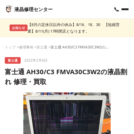
📞
液晶修理センター
【8月の定休日以外の休み】8/16、18、30 【短縮営
お知らせ
業】8/11(月) 17時閉店となります。
トップ
修理事例
富士通
富士通 AH30/C3 FMVA30C3W2の液晶割れ 修理・買取
2022年2月6日
富士通
富士通 AH30/C3 FMVA30C3W2の液晶割
れ 修理・買取