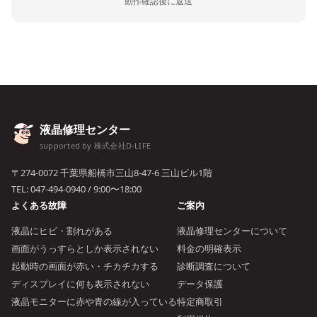
動作確認後に返送
液晶修理センター
supported by 株式会社D-LIFE
〒274-0072 千葉県船橋市三山8-47-6 三山ビル1階
TEL:
047-494-0940
/ 9:00〜18:00
よくある故障
ご案内
液晶にヒビ・割れがある
液晶修理センターについて
画面がうっすらとしか表示されない
料金の明確表示
起動時の画面が赤い・チカチカする
診断調査について
ディスプレイに何も表示されない
データ保護
液晶モニターに赤や青の線が入っている
特定商取引