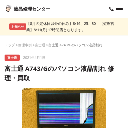
📞
液晶修理センター
【8月の定休日以外の休み】8/16、25、30 【短縮営
お知らせ
業】8/11(月) 17時閉店となります。
トップ
修理事例
富士通
富士通 A743/Gのパソコン液晶割れ 修理・買取
2021年4月1日
富士通
富士通 A743/Gのパソコン液晶割れ 修
理・買取