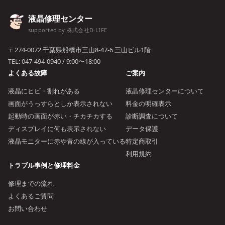
液晶修理センター
supported by 株式会社D-LIFE
〒274-0072 千葉県船橋市三山8-47-6 三山ビル1階
TEL:
047-494-0940
/ 9:00〜18:00
よくある故障
ご案内
液晶にヒビ・割れがある
液晶修理センターについて
画面がうっすらとしか表示されない
料金の明確表示
起動時の画面が赤い・チカチカする
診断調査について
ディスプレイに何も表示されない
データ保護
液晶モニターに赤や青の線が入っている
特定商取引
利用規約
トラブル事例と修理料金
修理までの流れ
よくあるご質問
お問い合わせ