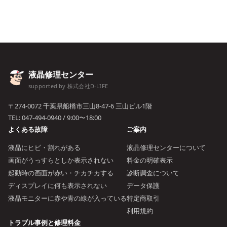
液晶修理センター
supported by 株式会社D-LIFE
〒274-0072 千葉県船橋市三山8-47-6 三山ビル1階
TEL:
047-494-0940
/ 9:00〜18:00
よくある故障
ご案内
液晶にヒビ・割れがある
液晶修理センターについて
画面がうっすらとしか表示されない
料金の明確表示
起動時の画面が赤い・チカチカする
診断調査について
ディスプレイに何も表示されない
データ保護
液晶モニターに赤や青の線が入っている
特定商取引
利用規約
トラブル事例と修理料金