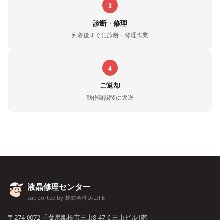
3
診断・修理
到着後すぐに診断・修理作業
4
ご返却
動作確認後に返送
液晶修理センター
supported by 株式会社D-LIFE
〒274-0072 千葉県船橋市三山8-47-6 三山ビル1階