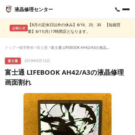
📞
液晶修理センター
【8月の定休日以外の休み】8/16、25、30 【短縮営
お知らせ
業】8/11(月) 17時閉店となります。
トップ
修理事例
富士通
富士通 LIFEBOOK AH42/A3の液晶修理 画面割れ
2019年9月12日
富士通
富士通 LIFEBOOK AH42/A3の液晶修理
画面割れ