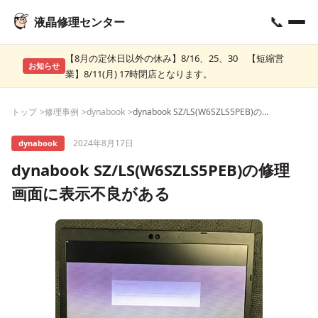
📞
液晶修理センター
【8月の定休日以外の休み】8/16、25、30 【短縮営
お知らせ
業】8/11(月) 17時閉店となります。
トップ
修理事例
dynabook
dynabook SZ/LS(W6SZLS5PEB)の修理 画面に表示不良がある
2024年8月17日
dynabook
dynabook SZ/LS(W6SZLS5PEB)の修理
画面に表示不良がある