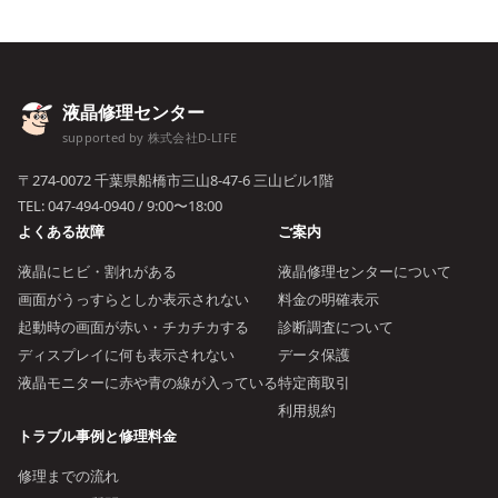
液晶修理センター
supported by 株式会社D-LIFE
〒274-0072 千葉県船橋市三山8-47-6 三山ビル1階
TEL:
047-494-0940
/ 9:00〜18:00
よくある故障
ご案内
液晶にヒビ・割れがある
液晶修理センターについて
画面がうっすらとしか表示されない
料金の明確表示
起動時の画面が赤い・チカチカする
診断調査について
ディスプレイに何も表示されない
データ保護
液晶モニターに赤や青の線が入っている
特定商取引
利用規約
トラブル事例と修理料金
修理までの流れ