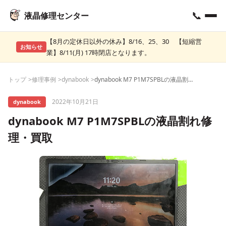
📞
液晶修理センター
【8月の定休日以外の休み】8/16、25、30 【短縮営
お知らせ
業】8/11(月) 17時閉店となります。
トップ
修理事例
dynabook
dynabook M7 P1M7SPBLの液晶割れ修理・買取
2022年10月21日
dynabook
dynabook M7 P1M7SPBLの液晶割れ修
理・買取