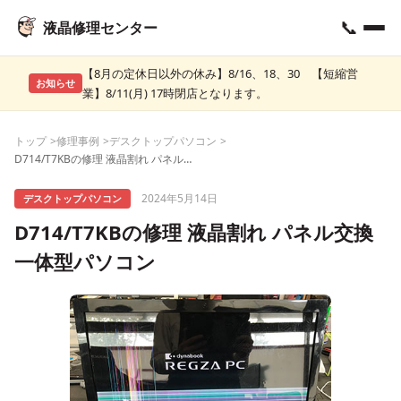
📞
液晶修理センター
【8月の定休日以外の休み】8/16、18、30 【短縮営
お知らせ
業】8/11(月) 17時閉店となります。
トップ
修理事例
デスクトップパソコン
D714/T7KBの修理 液晶割れ パネル交換 一体型パソコン
2024年5月14日
デスクトップパソコン
D714/T7KBの修理 液晶割れ パネル交換
一体型パソコン