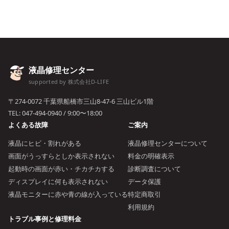
液晶修理センター
supported by 株式会社D-LIFE
〒274-0072 千葉県船橋市三山8-47-6 三山ビル1階
TEL:
047-494-0940
/ 9:00〜18:00
よくある故障
ご案内
液晶にヒビ・割れがある
液晶修理センターについて
画面がうっすらとしか表示されない
料金の明確表示
起動時の画面が赤い・チカチカする
診断調査について
ディスプレイに何も表示されない
データ保護
液晶モニターに赤や青の線が入っている
特定商取引
利用規約
トラブル事例と修理料金