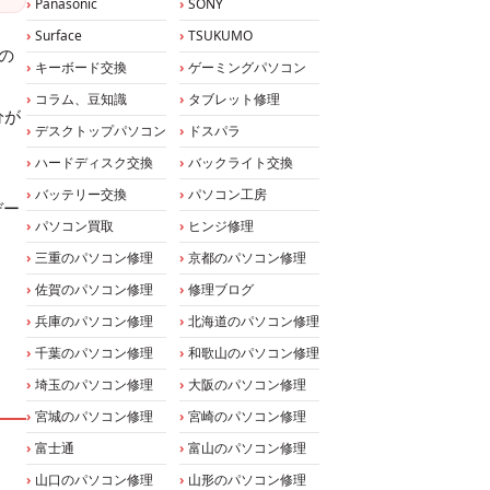
Panasonic
SONY
Surface
TSUKUMO
）の
キーボード交換
ゲーミングパソコン
コラム、豆知識
タブレット修理
分が
デスクトップパソコン
ドスパラ
ハードディスク交換
バックライト交換
バッテリー交換
パソコン工房
デー
パソコン買取
ヒンジ修理
三重のパソコン修理
京都のパソコン修理
佐賀のパソコン修理
修理ブログ
兵庫のパソコン修理
北海道のパソコン修理
千葉のパソコン修理
和歌山のパソコン修理
埼玉のパソコン修理
大阪のパソコン修理
宮城のパソコン修理
宮崎のパソコン修理
富士通
富山のパソコン修理
山口のパソコン修理
山形のパソコン修理