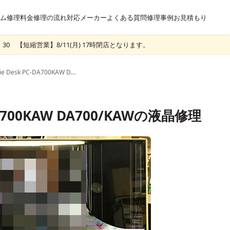
ム
修理料金
修理の流れ
対応メーカー
よくある質問
修理事例
お見積もり
30 【短縮営業】8/11(月) 17時閉店となります。
NEC Lavie Desk PC-DA700KAW DA700/KAWの液晶修理
-DA700KAW DA700/KAWの液晶修理