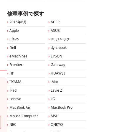
修理事例で探す
2015年8月
ACER
Apple
ASUS
Clevo
DCジャック
Dell
dynabook
eMachines
EPSON
Frontier
Gateway
HP
HUAWEI
IIYAMA
iMac
iPad
Lavie Z
Lenovo
LG
MacBook Air
MacBook Pro
Mouse Computer
MSI
NEC
ONKYO