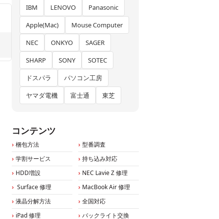
IBM
LENOVO
Panasonic
Apple(Mac)
Mouse Computer
NEC
ONKYO
SAGER
SHARP
SONY
SOTEC
ドスパラ
パソコン工房
ヤマダ電機
富士通
東芝
コンテンツ
梱包方法
型番調査
学割サービス
持ち込み対応
HDD増設
NEC Lavie Z 修理
Surface 修理
MacBook Air 修理
液晶分解方法
全国対応
iPad 修理
バックライト交換