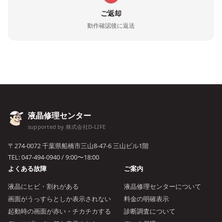
ご返却
動作確認後に返送
液晶修理センター
supported by 株式会社D-LIFE
〒274-0072 千葉県船橋市三山8-47-6 三山ビル1階
TEL:
047-494-0940
/ 9:00〜18:00
よくある故障
ご案内
液晶にヒビ・割れがある
液晶修理センターについて
画面がうっすらとしか表示されない
料金の明確表示
起動時の画面が赤い・チカチカする
診断調査について