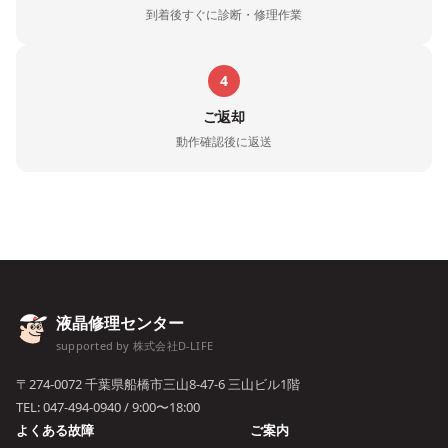
到着後すぐに診断・修理作業
4
ご返却
動作確認後に返送
液晶修理センター
supported by 株式会社D-LIFE
〒274-0072 千葉県船橋市三山8-47-6 三山ビル1階
TEL:
047-494-0940
/ 9:00〜18:00
よくある故障
ご案内