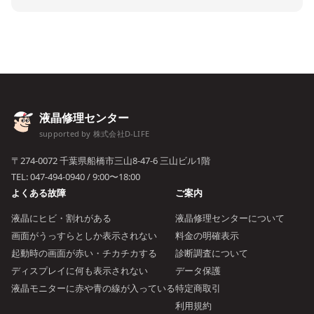
液晶修理センター
supported by 株式会社D-LIFE
〒274-0072 千葉県船橋市三山8-47-6 三山ビル1階
TEL:
047-494-0940
/ 9:00〜18:00
よくある故障
ご案内
液晶にヒビ・割れがある
液晶修理センターについて
画面がうっすらとしか表示されない
料金の明確表示
起動時の画面が赤い・チカチカする
診断調査について
ディスプレイに何も表示されない
データ保護
液晶モニターに赤や青の線が入っている
特定商取引
利用規約