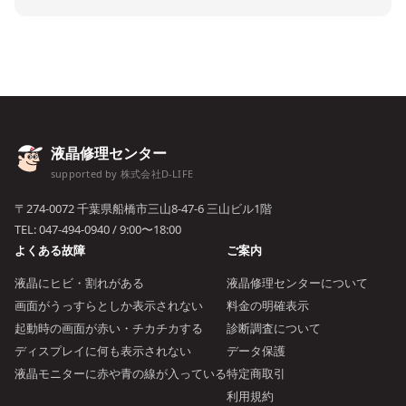
液晶修理センター
supported by 株式会社D-LIFE
〒274-0072 千葉県船橋市三山8-47-6 三山ビル1階
TEL:
047-494-0940
/ 9:00〜18:00
よくある故障
ご案内
液晶にヒビ・割れがある
液晶修理センターについて
画面がうっすらとしか表示されない
料金の明確表示
起動時の画面が赤い・チカチカする
診断調査について
ディスプレイに何も表示されない
データ保護
液晶モニターに赤や青の線が入っている
特定商取引
利用規約