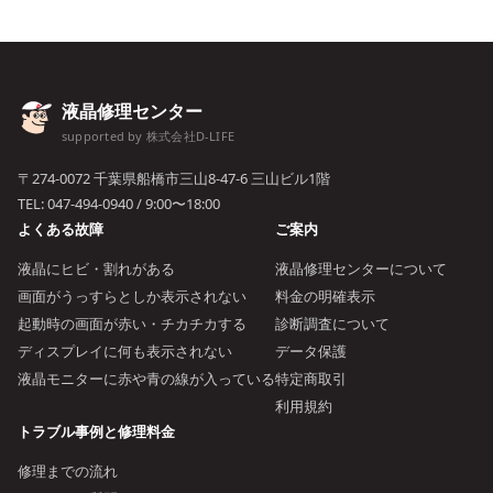
液晶修理センター
supported by 株式会社D-LIFE
〒274-0072 千葉県船橋市三山8-47-6 三山ビル1階
TEL:
047-494-0940
/ 9:00〜18:00
よくある故障
ご案内
液晶にヒビ・割れがある
液晶修理センターについて
画面がうっすらとしか表示されない
料金の明確表示
起動時の画面が赤い・チカチカする
診断調査について
ディスプレイに何も表示されない
データ保護
液晶モニターに赤や青の線が入っている
特定商取引
利用規約
トラブル事例と修理料金
修理までの流れ