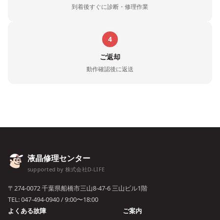
到着後すぐに診断・修理作業
4
ご返却
動作確認後に返送
液晶修理センター
supported by 株式会社D-LIFE
〒274-0072 千葉県船橋市三山8-47-6 三山ビル1階
TEL:
047-494-0940
/ 9:00〜18:00
よくある故障
ご案内