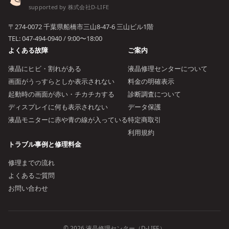
supported by 株式会社D-LIFE
〒274-0072 千葉県船橋市三山8-47-6 三山ビル1階
TEL:
047-494-0940
/ 9:00〜18:00
よくある故障
ご案内
液晶にヒビ・割れがある
液晶修理センターについて
画面がうっすらとしか表示されない
料金の明確表示
起動時の画面が赤い・チカチカする
診断調査について
ディスプレイに何も表示されない
データ保護
液晶モニターに赤や青の線が入っている
特定商取引
利用規約
トラブル事例と修理料金
修理までの流れ
よくあるご質問
お問い合わせ
© 2026 液晶修理センター（D-LIFE）