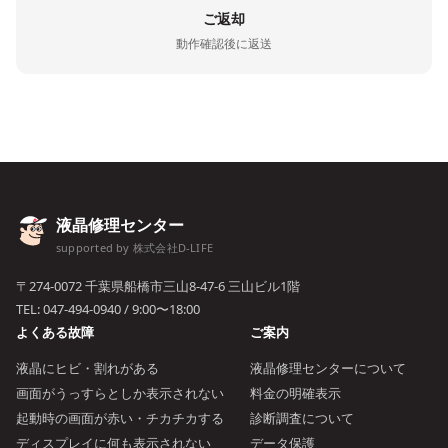
ご返却
動作確認後に返送
液晶修理センター
supported by 株式会社D-LIFE
〒274-0072 千葉県船橋市三山8-47-6 三山ビル1階
TEL:
047-494-0940
/ 9:00〜18:00
よくある故障
ご案内
液晶にヒビ・割れがある
液晶修理センターについて
画面がうっすらとしか表示されない
料金の明確表示
起動時の画面が赤い・チカチカする
診断調査について
ディスプレイに何も表示されない
データ保護