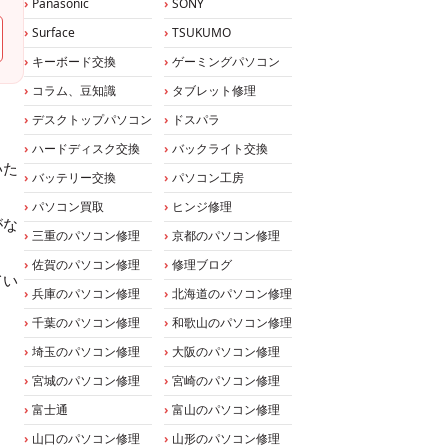
Panasonic
SONY
Surface
TSUKUMO
キーボード交換
ゲーミングパソコン
コラム、豆知識
タブレット修理
デスクトップパソコン
ドスパラ
ハードディスク交換
バックライト交換
いた
バッテリー交換
パソコン工房
パソコン買取
ヒンジ修理
がな
三重のパソコン修理
京都のパソコン修理
佐賀のパソコン修理
修理ブログ
てい
兵庫のパソコン修理
北海道のパソコン修理
千葉のパソコン修理
和歌山のパソコン修理
埼玉のパソコン修理
大阪のパソコン修理
宮城のパソコン修理
宮崎のパソコン修理
富士通
富山のパソコン修理
山口のパソコン修理
山形のパソコン修理