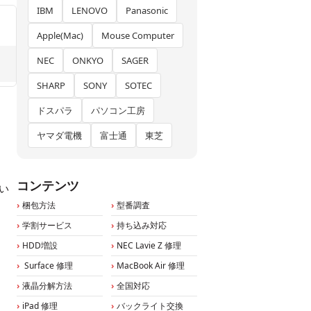
IBM
LENOVO
Panasonic
Apple(Mac)
Mouse Computer
NEC
ONKYO
SAGER
SHARP
SONY
SOTEC
ドスパラ
パソコン工房
ヤマダ電機
富士通
東芝
コンテンツ
い
梱包方法
型番調査
学割サービス
持ち込み対応
HDD増設
NEC Lavie Z 修理
Surface 修理
MacBook Air 修理
液晶分解方法
全国対応
iPad 修理
バックライト交換