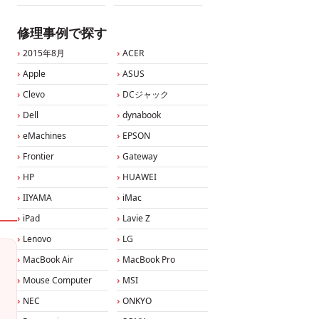
修理事例で探す
2015年8月
ACER
Apple
ASUS
Clevo
DCジャック
Dell
dynabook
eMachines
EPSON
Frontier
Gateway
HP
HUAWEI
IIYAMA
iMac
iPad
Lavie Z
Lenovo
LG
MacBook Air
MacBook Pro
Mouse Computer
MSI
NEC
ONKYO