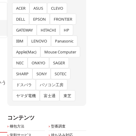
ACER
ASUS
CLEVO
DELL
EPSON
FRONTIER
GATEWAY
HITACHI
HP
IBM
LENOVO
Panasonic
Apple(Mac)
Mouse Computer
NEC
ONKYO
SAGER
SHARP
SONY
SOTEC
いう
ドスパラ
パソコン工房
ヤマダ電機
富士通
東芝
コンテンツ
梱包方法
型番調査
学割サービス
持ち込み対応