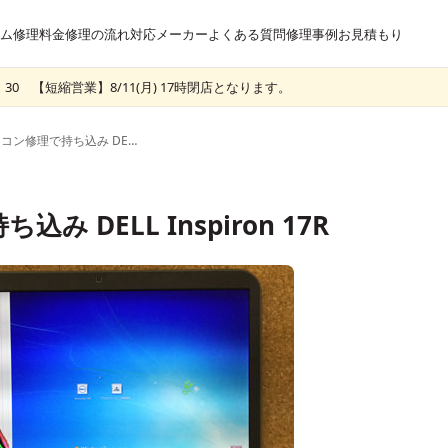
ム
修理料金
修理の流れ
対応メーカー
よくある質問
修理事例
お見積もり
30 【短縮営業】8/11(月) 17時閉店となります。
柏からパソコン修理で持ち込み DELL Inspiron 17R
 DELL Inspiron 17R