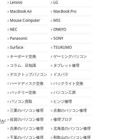
Lenovo
LG
MacBook Air
MacBook Pro
Mouse Computer
MSI
NEC
ONKYO
Panasonic
SONY
Surface
TSUKUMO
キーボード交換
ゲーミングパソコン
コラム、豆知識
タブレット修理
デスクトップパソコン
ドスパラ
ハードディスク交換
バックライト交換
バッテリー交換
パソコン工房
パソコン買取
ヒンジ修理
三重のパソコン修理
京都のパソコン修理
佐賀のパソコン修理
修理ブログ
裂が
兵庫のパソコン修理
北海道のパソコン修理
千葉のパソコン修理
和歌山のパソコン修理