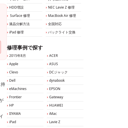
HDD増設
NEC Lavie Z 修理
Surface 修理
MacBook Air 修理
液晶分解方法
全国対応
iPad 修理
バックライト交換
修理事例で探す
2015年8月
ACER
Apple
ASUS
Clevo
DCジャック
Dell
dynabook
に持
eMachines
EPSON
Frontier
Gateway
が
HP
HUAWEI
IIYAMA
iMac
イ
iPad
Lavie Z