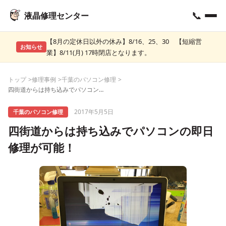
📞
液晶修理センター
【8月の定休日以外の休み】8/16、25、30 【短縮営
お知らせ
業】8/11(月) 17時閉店となります。
トップ
修理事例
千葉のパソコン修理
四街道からは持ち込みでパソコンの即日修理が可能！
2017年5月5日
千葉のパソコン修理
四街道からは持ち込みでパソコンの即日
修理が可能！