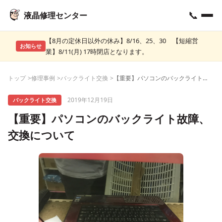
📞
液晶修理センター
【8月の定休日以外の休み】8/16、25、30 【短縮営
お知らせ
業】8/11(月) 17時閉店となります。
トップ
修理事例
バックライト交換
【重要】パソコンのバックライト故障、交換について
2019年12月19日
バックライト交換
【重要】パソコンのバックライト故障、
交換について