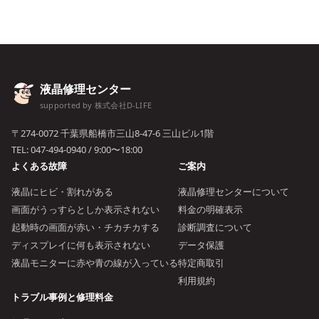
液晶修理センター
supported by 株式会社D-LIFE
〒274-0072 千葉県船橋市三山8-47-6 三山ビル1階
TEL:
047-494-0940
/ 9:00〜18:00
よくある故障
ご案内
液晶にヒビ・割れがある
液晶修理センターについて
画面がうっすらとしか表示されない
料金の明確表示
起動時の画面が赤い・チカチカする
診断調査について
ディスプレイに何も表示されない
データ保護
液晶モニターに赤や青の線が入っている
特定商取引
利用規約
トラブル事例と修理料金