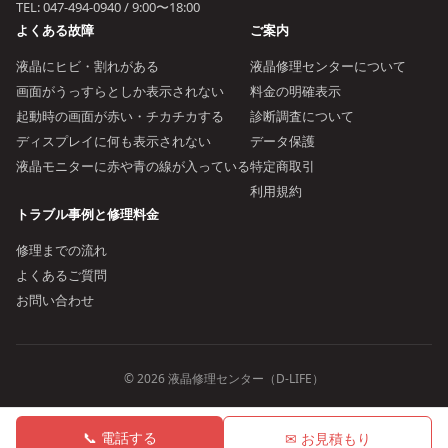
TEL:
047-494-0940
/ 9:00〜18:00
よくある故障
ご案内
液晶にヒビ・割れがある
液晶修理センターについて
画面がうっすらとしか表示されない
料金の明確表示
起動時の画面が赤い・チカチカする
診断調査について
ディスプレイに何も表示されない
データ保護
液晶モニターに赤や青の線が入っている
特定商取引
利用規約
トラブル事例と修理料金
修理までの流れ
よくあるご質問
お問い合わせ
© 2026 液晶修理センター（D-LIFE）
📞 電話する
✉ お見積もり