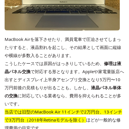
MacBook Airを落下させたり、満員電車で圧迫させてしまっ
たりすると、液晶割れを起こし、その結果として画面に縦線
や横線が多数入ることがあります。
こうしたケースでは原因がはっきりしているため、
修理は液
晶パネル交換
で対応する形となります。Appleや家電量販店へ
出すとディスプレイ上半身アセンブリ交換となり5万円〜10
万円前後の見積もりが出ることも。しかし、
液晶パネル単体
の交換
に対応している業者なら、費用を抑えられることが多
いです。
当店では旧型のMacBook Air 11インチで2万円台、13インチ
で3万円台（2018年Retinaモデルを除く）
ほどが一般的な修
理費用の目安です。