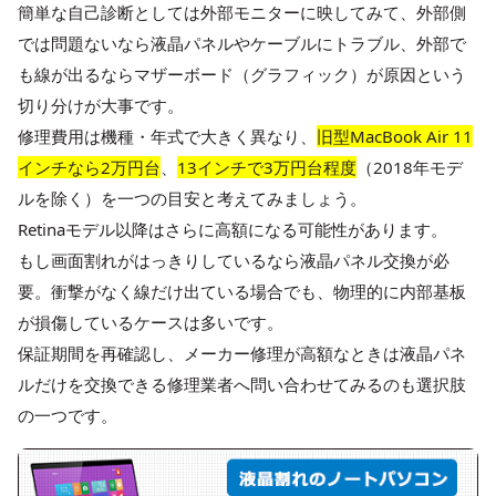
簡単な自己診断としては外部モニターに映してみて、外部側
では問題ないなら液晶パネルやケーブルにトラブル、外部で
も線が出るならマザーボード（グラフィック）が原因という
切り分けが大事です。
修理費用は機種・年式で大きく異なり、
旧型MacBook Air 11
インチなら2万円台
、
13インチで3万円台程度
（2018年モデ
ルを除く）を一つの目安と考えてみましょう。
Retinaモデル以降はさらに高額になる可能性があります。
もし画面割れがはっきりしているなら液晶パネル交換が必
要。衝撃がなく線だけ出ている場合でも、物理的に内部基板
が損傷しているケースは多いです。
保証期間を再確認し、メーカー修理が高額なときは液晶パネ
ルだけを交換できる修理業者へ問い合わせてみるのも選択肢
の一つです。