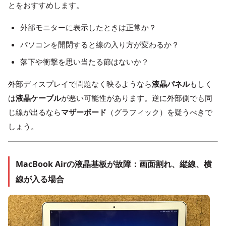
とをおすすめします。
外部モニターに表示したときは正常か？
パソコンを開閉すると線の入り方が変わるか？
落下や衝撃を思い当たる節はないか？
外部ディスプレイで問題なく映るようなら
液晶パネル
もしく
は
液晶ケーブル
が悪い可能性があります。逆に外部側でも同
じ線が出るなら
マザーボード
（グラフィック）を疑うべきで
しょう。
MacBook Airの液晶基板が故障：画面割れ、縦線、横
線が入る場合