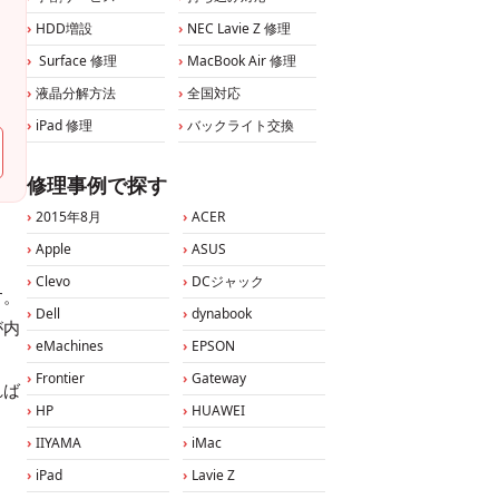
HDD増設
NEC Lavie Z 修理
Surface 修理
MacBook Air 修理
液晶分解方法
全国対応
iPad 修理
バックライト交換
修理事例で探す
2015年8月
ACER
Apple
ASUS
Clevo
DCジャック
す。
Dell
dynabook
が内
eMachines
EPSON
Frontier
Gateway
れば
HP
HUAWEI
IIYAMA
iMac
iPad
Lavie Z