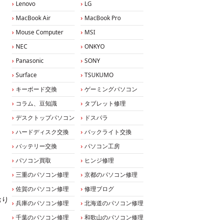
Lenovo
LG
MacBook Air
MacBook Pro
Mouse Computer
MSI
NEC
ONKYO
Panasonic
SONY
Surface
TSUKUMO
キーボード交換
ゲーミングパソコン
コラム、豆知識
タブレット修理
デスクトップパソコン
ドスパラ
ハードディスク交換
バックライト交換
バッテリー交換
パソコン工房
パソコン買取
ヒンジ修理
三重のパソコン修理
京都のパソコン修理
佐賀のパソコン修理
修理ブログ
おり
兵庫のパソコン修理
北海道のパソコン修理
千葉のパソコン修理
和歌山のパソコン修理