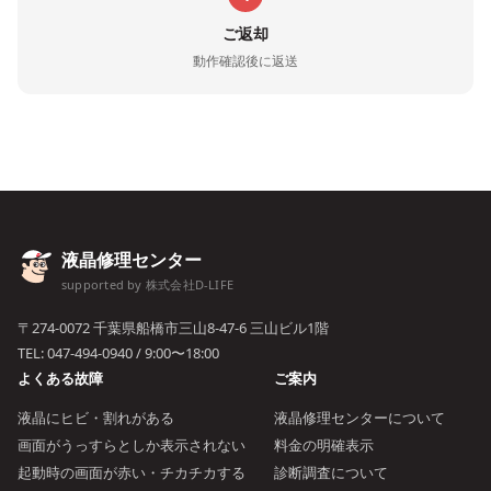
ご返却
動作確認後に返送
液晶修理センター
supported by 株式会社D-LIFE
〒274-0072 千葉県船橋市三山8-47-6 三山ビル1階
TEL:
047-494-0940
/ 9:00〜18:00
よくある故障
ご案内
液晶にヒビ・割れがある
液晶修理センターについて
画面がうっすらとしか表示されない
料金の明確表示
起動時の画面が赤い・チカチカする
診断調査について