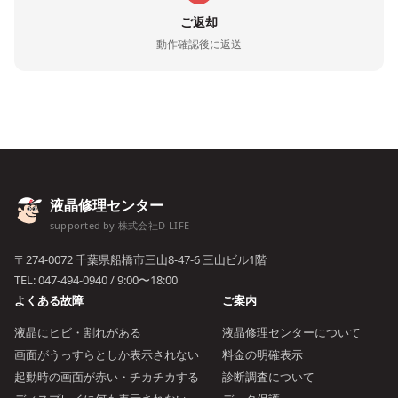
ご返却
動作確認後に返送
液晶修理センター
supported by 株式会社D-LIFE
〒274-0072 千葉県船橋市三山8-47-6 三山ビル1階
TEL:
047-494-0940
/ 9:00〜18:00
よくある故障
ご案内
液晶にヒビ・割れがある
液晶修理センターについて
画面がうっすらとしか表示されない
料金の明確表示
起動時の画面が赤い・チカチカする
診断調査について