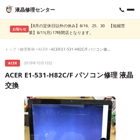
📞
液晶修理センター
【8月の定休日以外の休み】8/16、25、30 【短縮営
お知らせ
業】8/11(月) 17時閉店となります。
トップ
修理事例
ACER
ACER E1-531-H82C/F パソコン修理 液晶交換
2018年10月10日
ACER
ACER E1-531-H82C/F パソコン修理 液晶
交換