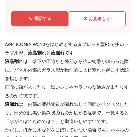
📞 電話する
✉ お見積もり
Acer ICONIA W510をはじめとするタブレット型PCで多いト
ラブルが、
液晶割れ
と
液漏れ
です。
液晶割れ
は、落下や圧迫など外部から強い衝撃が加わった際
に、パネル内部のガラス層が物理的にヒビ割れを起こす状態
を指します。
画面に線が入ったり、黒いシミやカラフルな滲みが出たりす
るのが特徴です。
液漏れ
は、内部の液晶物質が漏れ出して画面がベタベタした
り、部分的に黒い染み状のものが広がる症状で、一見すると
「水がこぼれたのでは？」と勘違いしやすいです。
ただし、ほかに水などをこぼしていない場合でも、パネルの