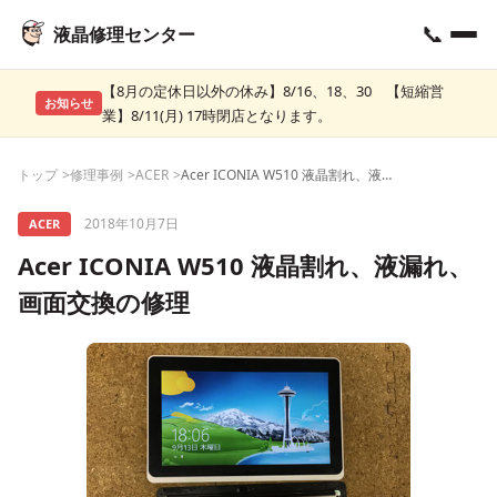
📞
液晶修理センター
【8月の定休日以外の休み】8/16、18、30 【短縮営
お知らせ
業】8/11(月) 17時閉店となります。
トップ
修理事例
ACER
Acer ICONIA W510 液晶割れ、液漏れ、画面交換の修理
2018年10月7日
ACER
Acer ICONIA W510 液晶割れ、液漏れ、
画面交換の修理