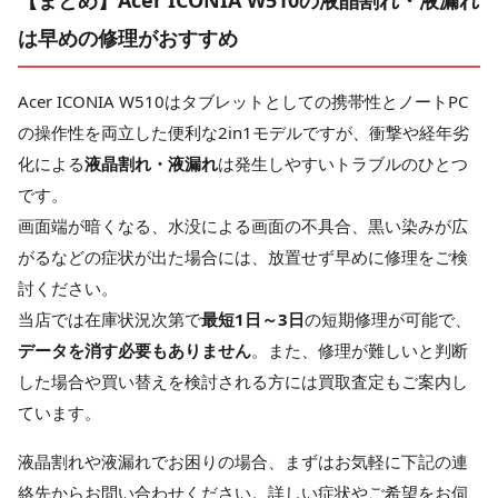
は早めの修理がおすすめ
Acer ICONIA W510はタブレットとしての携帯性とノートPC
の操作性を両立した便利な2in1モデルですが、衝撃や経年劣
化による
液晶割れ・液漏れ
は発生しやすいトラブルのひとつ
です。
画面端が暗くなる、水没による画面の不具合、黒い染みが広
がるなどの症状が出た場合には、放置せず早めに修理をご検
討ください。
当店では在庫状況次第で
最短1日～3日
の短期修理が可能で、
データを消す必要もありません
。また、修理が難しいと判断
した場合や買い替えを検討される方には買取査定もご案内し
ています。
液晶割れや液漏れでお困りの場合、まずはお気軽に下記の連
絡先からお問い合わせください。詳しい症状やご希望をお伺