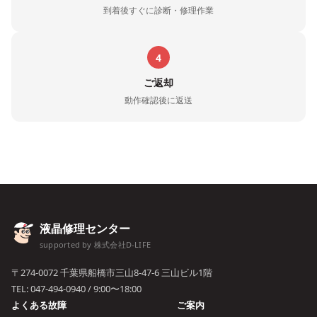
到着後すぐに診断・修理作業
4
ご返却
動作確認後に返送
液晶修理センター
supported by 株式会社D-LIFE
〒274-0072 千葉県船橋市三山8-47-6 三山ビル1階
TEL:
047-494-0940
/ 9:00〜18:00
よくある故障
ご案内