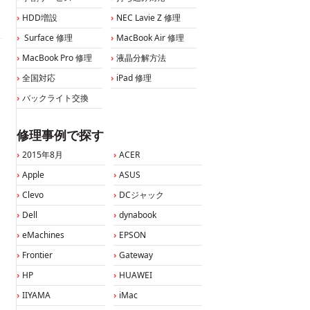
HDD増設
NEC Lavie Z 修理
Surface 修理
MacBook Air 修理
MacBook Pro 修理
液晶分解方法
全国対応
iPad 修理
バックライト交換
修理事例で探す
2015年8月
ACER
Apple
ASUS
Clevo
DCジャック
Dell
dynabook
eMachines
EPSON
Frontier
Gateway
HP
HUAWEI
IIYAMA
iMac