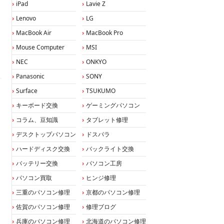
iPad
Lavie Z
Lenovo
LG
MacBook Air
MacBook Pro
Mouse Computer
MSI
NEC
ONKYO
Panasonic
SONY
Surface
TSUKUMO
キーボード交換
ゲーミングパソコン
コラム、豆知識
タブレット修理
デスクトップパソコン
ドスパラ
ハードディスク交換
バックライト交換
バッテリー交換
パソコン工房
パソコン買取
ヒンジ修理
三重のパソコン修理
京都のパソコン修理
佐賀のパソコン修理
修理ブログ
兵庫のパソコン修理
北海道のパソコン修理