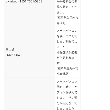
dynabook T551 T551/58CB
かかる料金の概
算を教えてくだ
さい。
(福岡県久留米市
篠原町)
ノートパソコン
を誤って踏んで
しまい割れてし
まった。
富士通
部品交換が必要
FMVA53JWP
だと思われま
す。
(福岡県北九州市
小倉北区)
ノートパソコン
閉じる時にイヤ
フォンを挟んで
しまい、その部
分が黒くなって
しまいました。