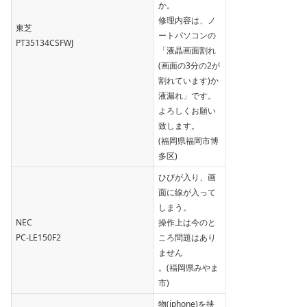
か。
修理内容は、ノ
東芝
ートパソコンの
PT35134CSFWJ
「液晶画面割れ
(画面の3分の2が
割れています)か
液漏れ」です。
よろしくお願い
致します。
(福岡県福岡市博
多区)
ひびが入り、画
面に線が入って
しまう。
NEC
操作上は今のと
PC-LE150F2
ころ問題はあり
ません
。(福岡県みやま
市)
物(iphone)を挟