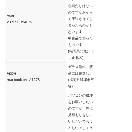
心当たりはない
のですがおそら
Acer
く圧迫させてし
V3-571-H54C/K
まったものかと
思います。
中古品で買った
ものです。
(福岡県北九州市
小倉北区)
ガラス割れ、液
Apple
晶には傷無し。
macbook pro A1278
(福岡県飯塚市平
塚)
パソコンの修理
をお願いしたい
のですが、先に
見積もりをして
いただいてもよ
ろしいでしょう