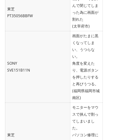
んで閉じてしま
東芝
った為に画面が
PT35056BBFW
割れた
(太宰府市)
画面がたまに黒
くなってしま
い、うつらな
い。
SONY
角度を変えた
SVE151B11N
り、電源ボタン
を押したりする
と再びうつる。
(福岡県福岡市城
南区)
モニターをマウ
スで挟んで割っ
てしまいまし
た。
東芝
パソコン修理に