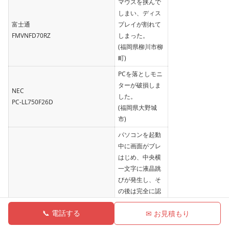
マウスを挟んで
しまい、ディス
富士通
プレイが割れて
FMVNFD70RZ
しまった。
(福岡県柳川市柳
町)
PCを落としモニ
ターが破損しま
NEC
した。
PC-LL750F26D
(福岡県大野城
市)
パソコンを起動
中に画面がブレ
はじめ、中央横
一文字に液晶跳
びが発生し、そ
の後は完全に認
識出来ない状
📞 電話する
✉ お見積もり
況。
ASUS
HDMI接続にて