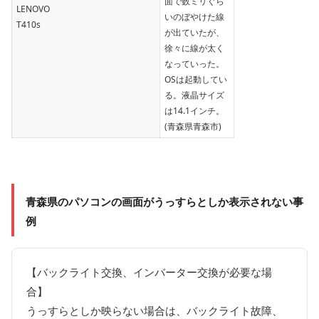
面で数ミリぐら
LENOVO
いのぼやけた線
T410s
が出ていたが、
徐々に線が太く
なっていった。
OSは起動してい
る。液晶サイズ
は14.1インチ。
(青森県青森市)
青森県のパソコンの
画面がうっすらとしか表示されない事
例
【バックライト交換、インバーター交換が必要な場
合】
うっすらとしか映らない場合は、バックライト故障、