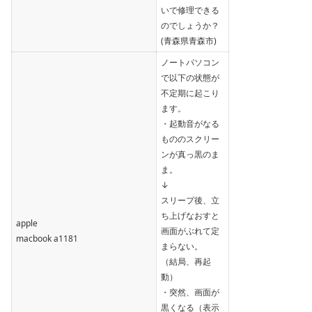
いで修理できる
のでしょうか？
(青森県青森市)
ノートパソコン
で以下の状態が
不定期に起こり
ます。
・起動音がなる
もののスクリー
ンが真っ黒のま
ま。
↓
スリープ後、立
ち上げなおすと
apple
画面がぶれて定
macbook a1181
まらない。
（結局、再起
動）
・突然、画面が
黒くなる（表示