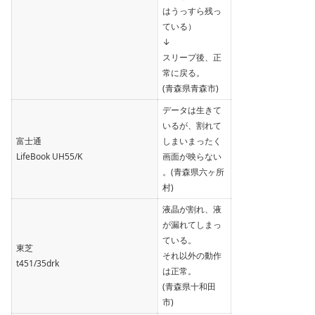
はうっすら残っ
ている）
↓
スリープ後、正
常に戻る。
(青森県青森市)
データは生きて
いるが、割れて
富士通
しまいまったく
LifeBook UH55/K
画面が映らない
。(青森県六ヶ所
村)
液晶が割れ、液
が漏れてしまっ
ている。
東芝
それ以外の動作
t451/35drk
は正常。
(青森県十和田
市)