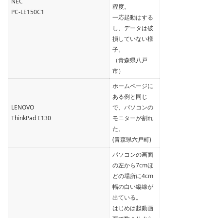
NEC
程度。
PC-LE150C1
一応起動はする
し、データは破
損していない様
子。
（青森県八戸
市）
ホームページに
ある例と同じ
LENOVO
で、パソコンの
ThinkPad E130
モニターが割れ
た。
(青森県六戸町)
パソコンの画面
の左から7cmほ
どの場所に4cm
幅の白い縦線が
出ている。
はじめは起動画