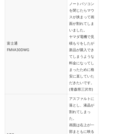
ノートパソコン
を閉じたらマウ
スが挟まって画
面が割れてしま
いました。
ヤマダ電機で見
富士通
積もりをしたが
FMVA30DWG
新品が購入でき
てしまうような
料金になってし
まったために格
安に直していた
だきたいです。
(青森県三沢市)
アスファルトに
落とし、液晶が
割れてしまっ
た。
画面は右上が一
部まともに映る