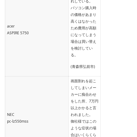
れしている。
パソコン購入時
の価格があまり
高くはなかった
acer
ため費用が高額
ASPIRE 5750
になってしまう
場合は買い替え
を検討してい
る。
(青森県弘前市)
画面割れを起こ
してしまいメー
カーに痴合わせ
をした所、7万円
以上かかると言
NEC
われました。
pc-lz550mss
御社様ではこの
ような症状の場
合はいくらくら