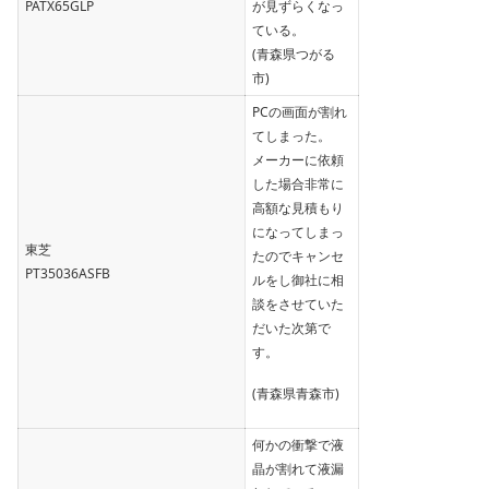
PATX65GLP
が見ずらくなっ
ている。
(青森県つがる
市)
PCの画面が割れ
てしまった。
メーカーに依頼
した場合非常に
高額な見積もり
になってしまっ
東芝
たのでキャンセ
PT35036ASFB
ルをし御社に相
談をさせていた
だいた次第で
す。
(青森県青森市)
何かの衝撃で液
晶が割れて液漏