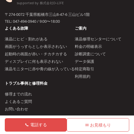
supported by 株式会社D-LIFE
〒274-0072 千葉県船橋市三山8-47-6 三山ビル1階
TEL:
047-494-0940
/ 9:00〜18:00
よくある故障
ご案内
液晶にヒビ・割れがある
液晶修理センターについて
画面がうっすらとしか表示されない
料金の明確表示
起動時の画面が赤い・チカチカする
診断調査について
ディスプレイに何も表示されない
データ保護
液晶モニターに赤や青の線が入っている
特定商取引
利用規約
トラブル事例と修理料金
修理までの流れ
よくあるご質問
お問い合わせ
📞 電話する
✉ お見積もり
© 2026 液晶修理センター（D-LIFE）